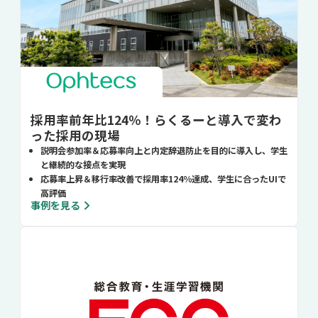
採用率前年比124％！らくるーと導入で変わ
った採用の現場
説明会参加率＆応募率向上と内定辞退防止を目的に導入し、学生
と継続的な接点を実現
応募率上昇＆移行率改善で採用率124％達成、学生に合ったUIで
高評価
事例を見る