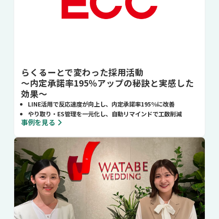
らくるーとで変わった採用活動
～内定承諾率195％アップの秘訣と実感した
効果～
LINE活用で反応速度が向上し、内定承諾率195％に改善
やり取り・ES管理を一元化し、自動リマインドで工数削減
事例を見る