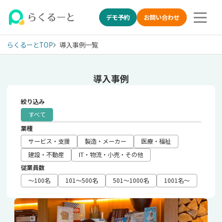
デモ予約
お問い合わせ
らくるーとTOP
導入事例一覧
LINE特化の採用管理システム(ATS) らくるーとの導入事例
導入事例
絞り込み
すべて
業種
サービス・支援
製造・メーカー
医療・福祉
建設・不動産
IT・物流・小売・その他
従業員数
〜100名
101〜500名
501〜1000名
1001名〜