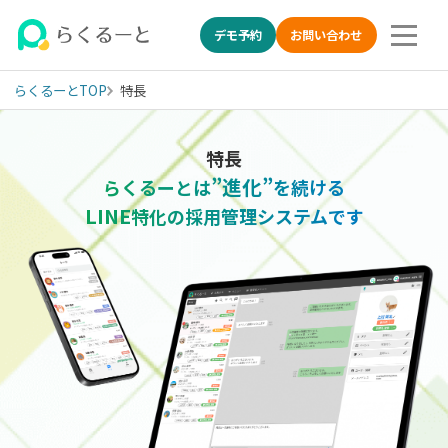
デモ予約
お問い合わせ
らくるーとTOP
特長
LINE特化の採用管理システム(ATS) らくるーとの特長
特長
”進化”
らくるーとは
を続ける
LINE
特化の採用管理
システムです