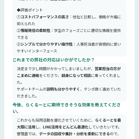
◆評価ポイント
①
コストパフォーマンスの高さ
：他社と比較し、価格が大幅に
抑えられた
②
情報発信の柔軟性
：学生のフェーズごとに適切な情報を提供
できる
③
シンプルで分かりやすい操作性
：人事担当者が直感的に使い
やすいインターフェース
――これまでの弊社の対応はいかがでしたか？
決定まで少し時間がかかってしまいましたが、
営業担当の方が
こまめに連絡
をくださり、
親身になって相談
に乗ってくれまし
た。
サポートチームの
説明も分かりやすく
、テンポ良く進めていた
だきました。
――今後、らくるーとに期待できそうな効果を教えてくださ
い。
これからも採用活動を進化させていくために、
らくるーとを最
大限に活用
し、
LINE活用をどんどん最適化
していきたいです。
管理面では、
データの回収や集計・分析を柔軟にできる
ので、