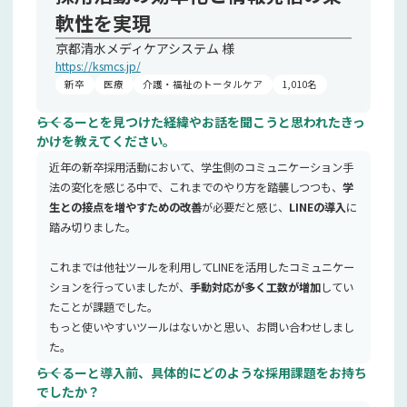
軟性を実現
京都清水メディケアシステム 様
https://ksmcs.jp/
新卒
医療
介護・福祉のトータルケア
1,010名
――らくるーとを見つけた経緯やお話を聞こうと思われたきっ
かけを教えてください。
近年の新卒採用活動において、学生側のコミュニケーション手
法の変化を感じる中で、これまでのやり方を踏襲しつつも、
学
生との接点を増やすための改善
が必要だと感じ、
LINEの導入
に
踏み切りました。
これまでは他社ツールを利用してLINEを活用したコミュニケー
ションを行っていましたが、
手動対応が多く工数が増加
してい
たことが課題でした。
もっと使いやすいツールはないかと思い、お問い合わせしまし
た。
――らくるーと導入前、具体的にどのような採用課題をお持ち
でしたか？