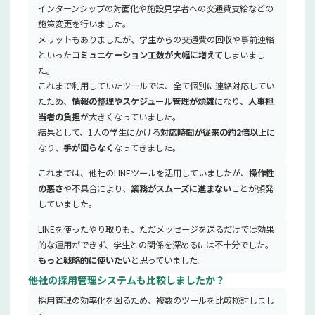
インターンシップの対面化や施設見学者への交通費支給などの
施策変更を行いました。
メリットもありましたが、学生からの交通費の回収や事前連絡
といった
コミュニケーション工数が大幅に増えて
しまいまし
た。
これまで利用していたツールでは、全て個別に連絡対応してい
たため、
情報の整理やスケジュール管理が煩雑
になり、
人事担
当者の負担
が大きくなっていました。
結果として、1人の学生にかける
対応時間が従来の約2倍以上
に
なり、
手が回らなく
なってきました。
これまでは、他社のLINEツールを活用していましたが、
操作性
の悪さ
や不具合により、
業務がスムーズに進まない
ことが頻発
していました。
LINEを使ったやり取りも、ただメッセージを送るだけでは効果
的な運用ができず、学生との関係を深めるには不十分でした。
もっと戦略的に使いたい
と思っていました。
――他社の採用管理システムも比較しましたか？
採用管理の効率化を図るため、複数のツールを比較検討しまし