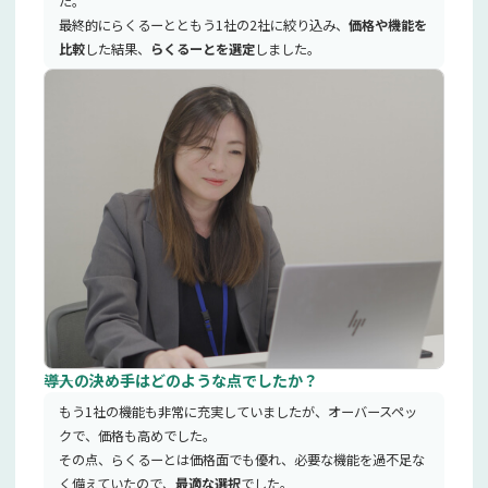
た。
最終的にらくるーとともう1社の2社に絞り込み、
価格や機能を
比較
した結果、
らくるーとを選定
しました。
――導入の決め手はどのような点でしたか？
もう1社の機能も非常に充実していましたが、オーバースペッ
クで、価格も高めでした。
その点、らくるーとは価格面でも優れ、必要な機能を過不足な
く備えていたので、
最適な選択
でした。