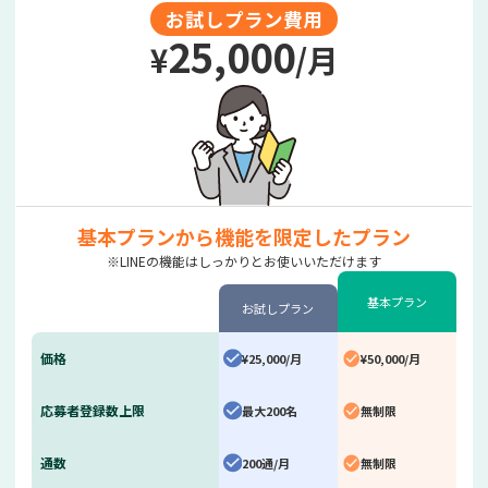
お試しプラン費用
25,000
¥
/月
基本プランから
機能を限定したプラン
※LINEの機能は
しっかりとお使いいただけます
基本プラン
お試しプラン
価格
¥25,000/月
¥50,000/月
応募者登録数
上限
最大200名
無制限
通数
200通/月
無制限