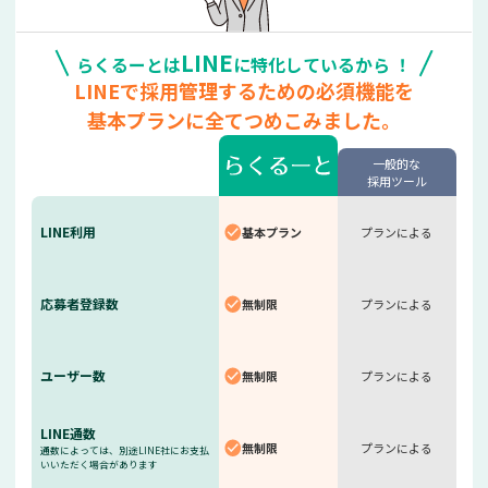
LINE
らくるーとは
に特化しているから ！
LINEで採用管理するための
必須機能を
基本プランに全て
つめこみました。
一般的な
採用ツール
LINE利用
基本プラン
プランに
よる
応募者登録数
無制限
プランに
よる
ユーザー数
無制限
プランに
よる
LINE通数
無制限
プランに
よる
通数によっては、別途LINE社にお支払
いいただく場合があります