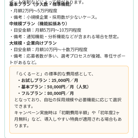
ポート体制などによって幅があります。
基本プラン（少人数・標準機能）
・月額2万円〜5万円程度
・備考：小規模企業・採用数が少ないケース。
中規模プラン（機能拡張あり）
・目安金額：月額5万円〜10万円程度
・備考：通知機能・分析機能などが含まれる場合を想定。
大規模・企業向けプラン
・目安金額：月額10万円〜十数万円程度
・備考：応募者数が多い、選考プロセスが複雑、専任サポー
トがあるなど。
「らくるーと」の標準的な費用感として、
・お試しプラン：25,000円／月
・基本プラン：50,000円／月（人気）
・フルプラン：80,000円／月
となっており、自社の採用規模や必要機能に応じて選択
できます。
キャンペーン実施時は「初期費用半額」や「初年度2ヶ
月無料」など、導入しやすい特典が適用される場合もあ
ります。