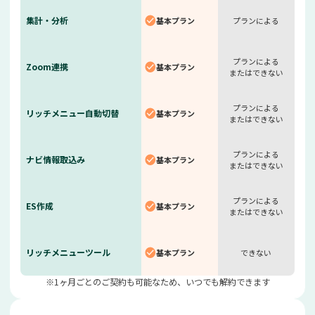
集計・分析
基本プラン
プランに
よる
プランに
よる
Zoom連携
基本プラン
または
できない
プランに
よる
リッチメニュー
自動切替
基本プラン
または
できない
プランに
よる
ナビ情報取込み
基本プラン
または
できない
プランに
よる
ES作成
基本プラン
または
できない
リッチメニュー
ツール
基本プラン
できない
※1ヶ月ごとのご契約も可能なため、
いつでも解約できます