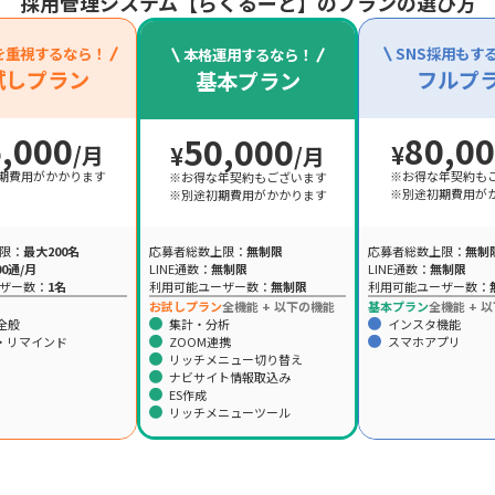
採用管理システム【らくるーと】の
プランの選び方
を重視するなら！
SNS
採用もす
本格運用するなら！
試しプラン
フルプ
基本プラン
,000
80,0
50,000
/月
¥
¥
/月
期費用がかかります
※お得な年契約も
※お得な年契約もございます
※別途初期費用が
※別途初期費用がかかります
限：
最大200名
応募者総数上限：
無制
応募者総数上限：
無制限
00通/月
LINE通数：
無制限
LINE通数：
無制限
ザー数：
1名
利用可能ユーザー数：
利用可能ユーザー数：
無制限
基本プラン
全機能 +
以
お試しプラン
全機能 +
以下の機能
能全般
インスタ機能
集計・分析
・リマインド
スマホアプリ
ZOOM連携
リッチメニュー切り替え
ナビサイト情報取込み
ES作成
リッチメニューツール