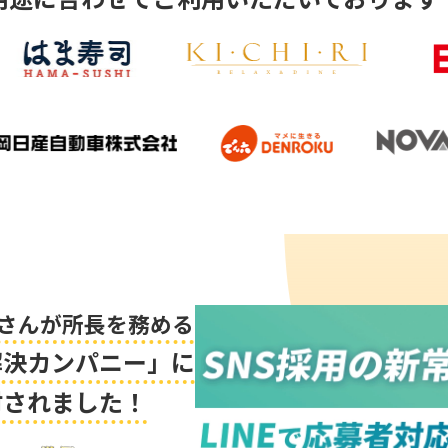
さんが所長を務める
解決カンパニー」に
材されました！