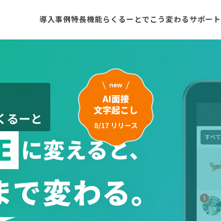
導入事例
特長
機能
らくるーとでこう変わる
サポート
式】
らくるーと
わる。