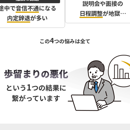
説明会や面接の
途中で
音信不通
になる
日程調整
が地獄…
内定辞退
が多い
4
この
つの悩みは全て