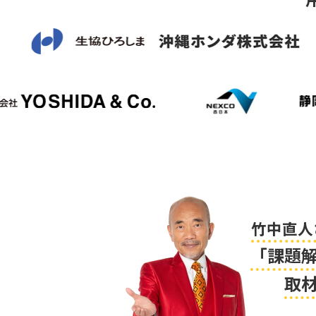
竹中直人
「課題
取