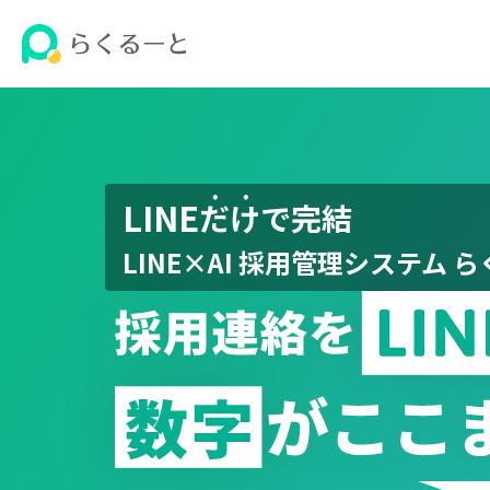
LINE・SNSで完結の採用管理システム(ATS) | らくるーと【公
LINE
だけ
で完結
LINE×AI 採用管理システム 
採用連絡をLINEに変えると、数字がここまで変