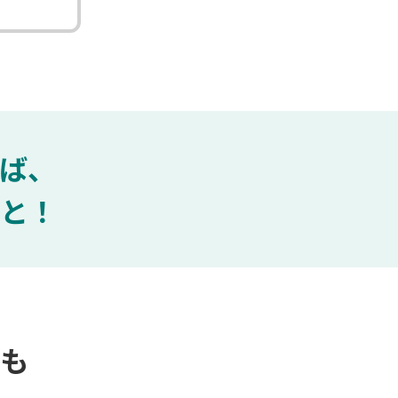
ば、
と！
も