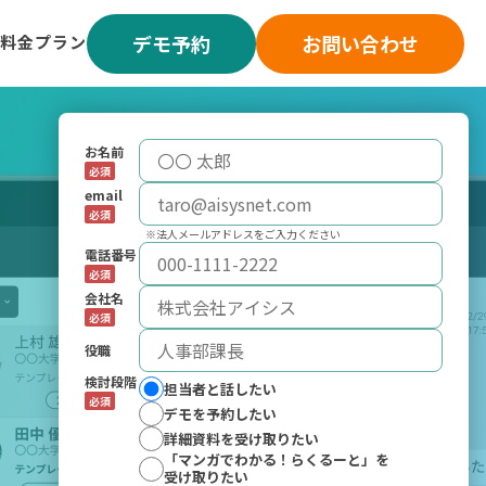
デモ予約
お問い合わせ
料金プラン
お名前
必須
email
必須
※法人メールアドレスをご入力ください
電話番号
必須
会社名
必須
役職
検討段階
担当者と話したい
必須
デモを予約したい
詳細資料を受け取りたい
「マンガでわかる！らくるーと」を
受け取りたい