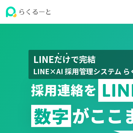
LINE・SNSで完結の採用管理システム(ATS) | らくるーと【公
LINE
だけ
で完結
LINE×AI 採用管理システム 
採用連絡をLINEに変えると、数字がここまで変