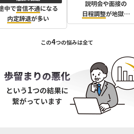
説明会や面接の
途中で
音信不通
になる
日程調整
が地獄…
内定辞退
が多い
4
この
つの悩みは全て