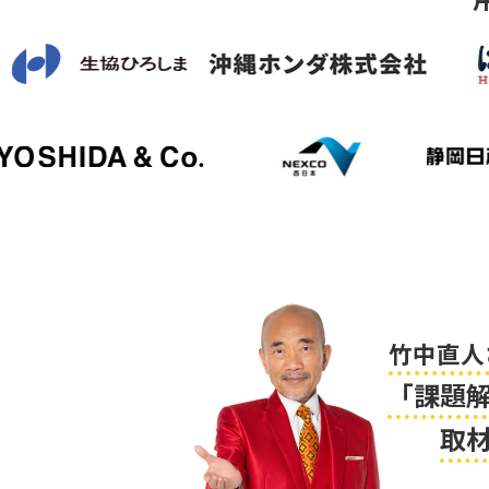
竹中直人
「課題
取