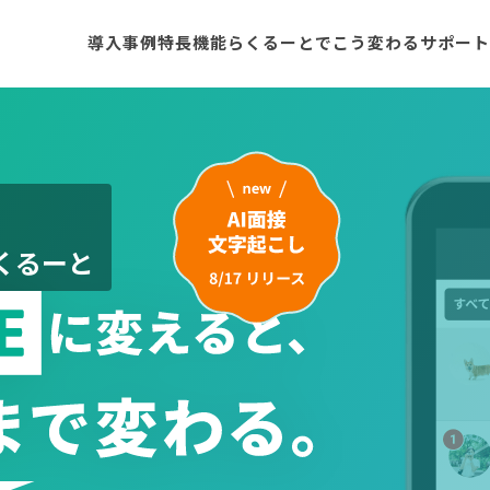
導入事例
特長
機能
らくるーとでこう変わる
サポート
式】
らくるーと
わる。