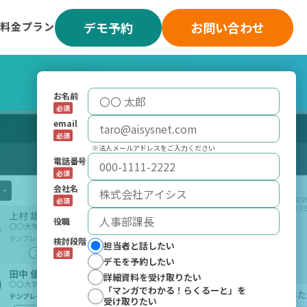
デモ予約
お問い合わせ
料金プラン
お名前
必須
email
必須
※法人メールアドレスをご入力ください
電話番号
必須
会社名
必須
役職
検討段階
担当者と話したい
必須
デモを予約したい
詳細資料を受け取りたい
「マンガでわかる！らくるーと」を
受け取りたい