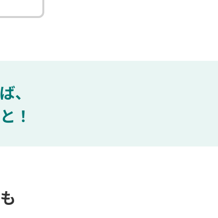
ば、
と！
も